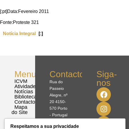
[:pt]Data:Fevereiro 2011
Fonte:Proteste 321
Notícia Integral
[:]
Menu
Contactos
Siga-
nos
ICVM
Rua do
Atividades
Passeio
Notícias
Alegre, nº
Biblioteca
Contactos
20 4150-
Mapa
570 Porto
do Site
- Portugal
Respeitamos a sua privacidade
41º08'51,70"