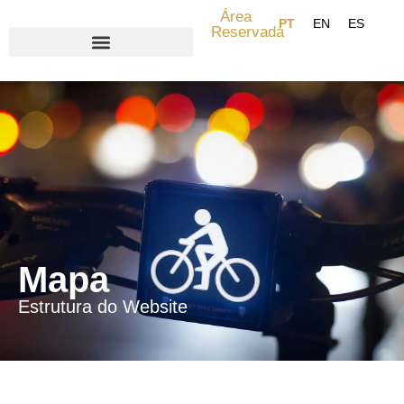
content
Área
Reservada
Search for:
Mapa
Estrutura do Website