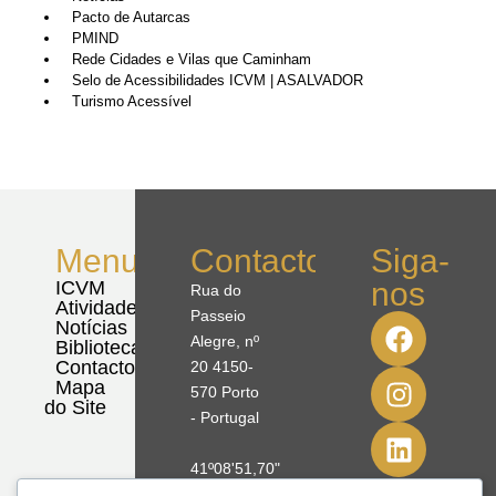
Pacto de Autarcas
PMIND
Rede Cidades e Vilas que Caminham
Selo de Acessibilidades ICVM | ASALVADOR
Turismo Acessível
Menu
Contactos
Siga-
nos
ICVM
Rua do
Atividades
Passeio
Notícias
Alegre, nº
Biblioteca
Contactos
20 4150-
Mapa
570 Porto
do Site
- Portugal
41º08'51,70"
N