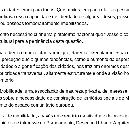
as cidades eram para todos. Que muitos, em particular, as pe
retirava essa capacidade de liberdade de alguns: idosos, pess
 ou pessoas temporariamente imobilizadas.
 necessário criar uma plataforma nacional que tivesse a capaci
cultural para a pertinência desta questão.
para o bem comum e planearem, projetarem e executarem espaços
 a perceção que algumas tendências, como o aumento da espera
cidades e a gentrificação das cidades, nos traziam enormes des
ioridade transversal, altamente estruturante e onde a visão holí
ritório.
Mobilidade, uma associação de natureza privada, de interesse p
ãos sobre a necessidade de construção de territórios sociais de
mento do espaço comunitário europeu.
 de mobilidade, através do exercício da atividade de investig
domínios de interesse do Planeamento, Desenho Urbano, Arquite