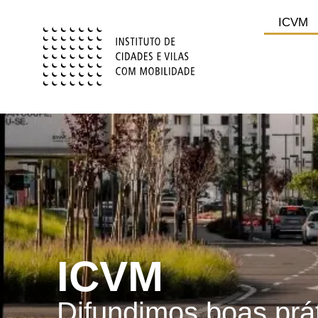
content
ICVM
ICVM
Difundimos boas prá