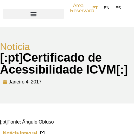
Área
Reservada
Search for:
Notícia
[:pt]Certificado de
Acessibilidade ICVM[:]
Janeiro 4, 2017
[:pt]Fonte: Ângulo Obtuso
Notícia Integral
[:]