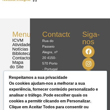
Menu
Contactos
Siga-
nos
ICVM
Rua do
Atividades
Passeio
Notícias
Alegre, nº
Biblioteca
Contactos
20 4150-
Mapa
570 Porto
do Site
- Portugal
Respeitamos a sua privacidade
41º08'51,70"
Os cookies ajudam-nos a melhorar a sua
N
experiência, fornecer conteúdo personalizado e
8º39'41,76"
analisar o tráfego. Pode escolher quais os
W
cookies a permitir clicando em
Personalizar
.
Clique em
Aceitar Todos
para consentir ou
+351 228