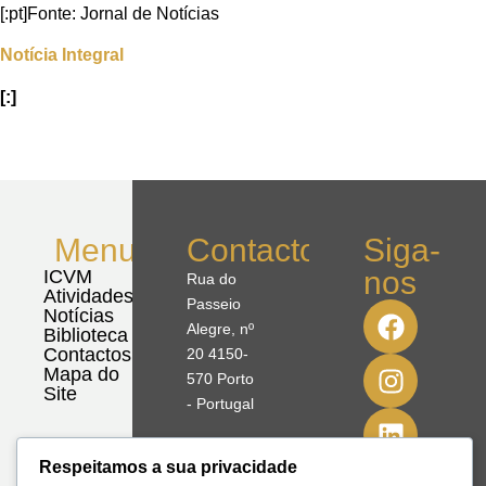
[:pt]Fonte: Jornal de Notícias
Notícia Integral
[:]
Menu
Contactos
Siga-
nos
ICVM
Rua do
Atividades
Passeio
Notícias
Alegre, nº
Biblioteca
Contactos
20 4150-
Mapa do
570 Porto
Site
- Portugal
41º08'51,70"
Respeitamos a sua privacidade
N