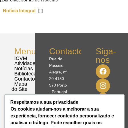
Notícia Integral
[:]
Menu
Contactos
Siga-
nos
ICVM
Rua do
Atividades
Passeio
Notícias
Alegre, nº
Biblioteca
Contactos
20 4150-
Mapa
570 Porto
do Site
- Portugal
Respeitamos a sua privacidade
41º08'51,70"
Os cookies ajudam-nos a melhorar a sua
N
experiência, fornecer conteúdo personalizado e
8º39'41,76"
analisar o tráfego. Pode escolher quais os
W