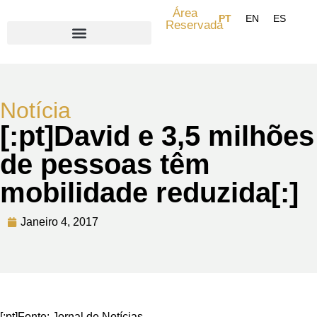
Área
Reservada
Search for:
Notícia
[:pt]David e 3,5 milhões
de pessoas têm
mobilidade reduzida[:]
Janeiro 4, 2017
[:pt]Fonte: Jornal de Notícias