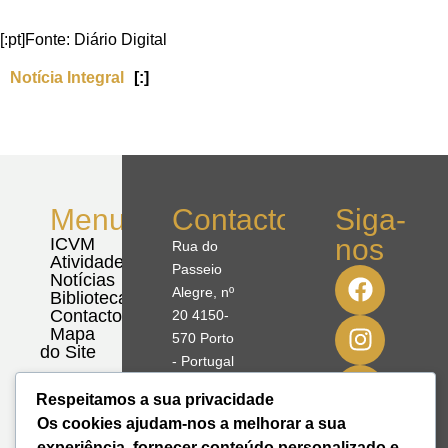
[:pt]Fonte: Diário Digital
Notícia Integral
[:]
Menu
Contactos
Siga-
nos
ICVM
Rua do
Atividades
Passeio
Notícias
Alegre, nº
Biblioteca
Contactos
20 4150-
Mapa
570 Porto
do Site
- Portugal
Respeitamos a sua privacidade
41º08'51,70"
Os cookies ajudam-nos a melhorar a sua
N
experiência, fornecer conteúdo personalizado e