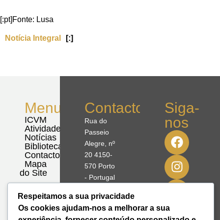
[:pt]Fonte: Lusa
Notícia Integral
[:]
Menu
Contactos
Siga-
nos
ICVM
Rua do
Atividades
Passeio
Notícias
Alegre, nº
Biblioteca
Contactos
20 4150-
Mapa
570 Porto
do Site
- Portugal
Respeitamos a sua privacidade
41º08'51,70"
Os cookies ajudam-nos a melhorar a sua
N
experiência, fornecer conteúdo personalizado e