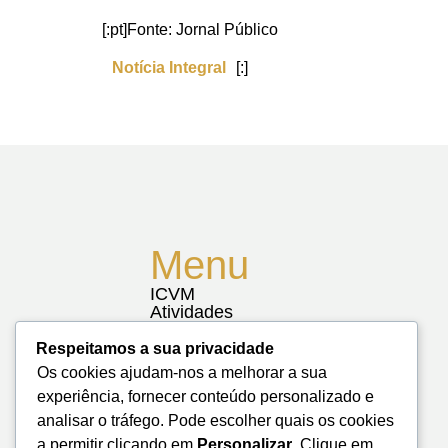
[:pt]Fonte: Jornal Público
Notícia Integral
[:]
Menu
ICVM
Atividades
Notícias
Biblioteca
Respeitamos a sua privacidade
Contactos
Os cookies ajudam-nos a melhorar a sua
Mapa do Site
experiência, fornecer conteúdo personalizado e
analisar o tráfego. Pode escolher quais os cookies
a permitir clicando em
Personalizar
. Clique em