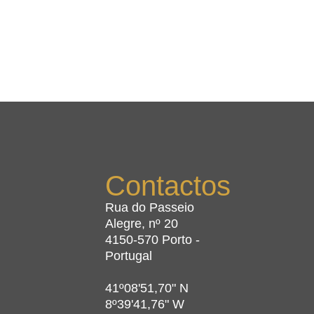
Contactos
Rua do Passeio
Alegre, nº 20
4150-570 Porto -
Portugal
41º08'51,70" N
8º39'41,76" W