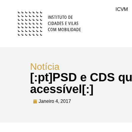
ICVM
Notícia
[:pt]PSD e CDS q
acessível[:]
Janeiro 4, 2017