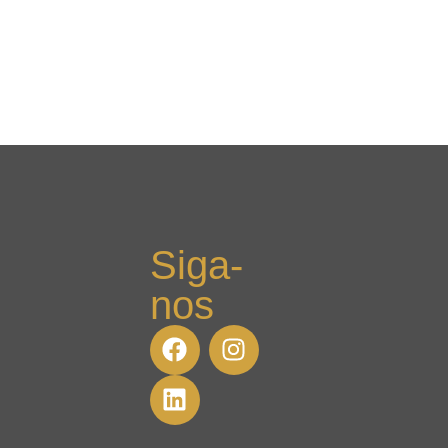
Siga-
nos