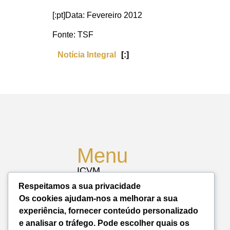
[:pt]Data: Fevereiro 2012
Fonte: TSF
Notícia Integral
[:]
Menu
ICVM
Atividades
Respeitamos a sua privacidade
Notícias
Biblioteca
Os cookies ajudam-nos a melhorar a sua
Contactos
experiência, fornecer conteúdo personalizado
Mapa do Site
e analisar o tráfego. Pode escolher quais os