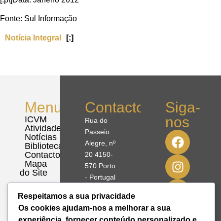
Fonte: Sul Informação
Notícia Integral
[:]
Menu
Contactos
Siga-
nos
ICVM
Rua do
Atividades
Passeio
Notícias
Alegre, nº
Biblioteca
Contactos
20 4150-
Mapa
570 Porto
do Site
- Portugal
Respeitamos a sua privacidade
41º08'51,70"
Os cookies ajudam-nos a melhorar a sua
N
experiência, fornecer conteúdo personalizado e