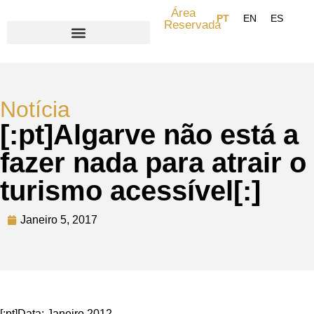
Área
Reservada
Search for:
Notícia
[:pt]Algarve não está a
fazer nada para atrair o
turismo acessível[:]
Janeiro 5, 2017
[:pt]Data: Janeiro 2012