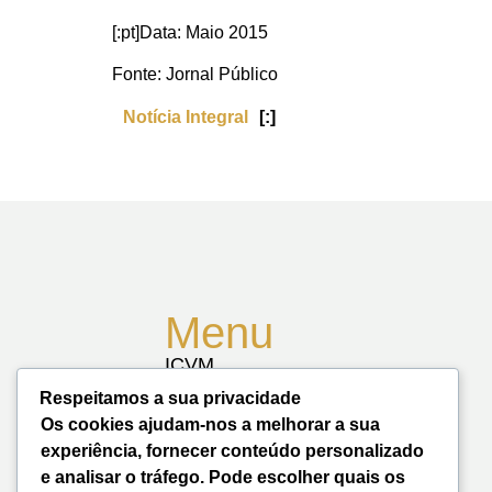
[:pt]Data: Maio 2015
Fonte: Jornal Público
Notícia Integral
[:]
Menu
ICVM
Atividades
Respeitamos a sua privacidade
Notícias
Biblioteca
Os cookies ajudam-nos a melhorar a sua
Contactos
experiência, fornecer conteúdo personalizado
Mapa do Site
e analisar o tráfego. Pode escolher quais os