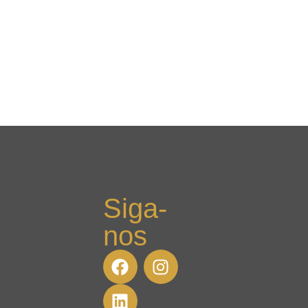
Siga-
nos