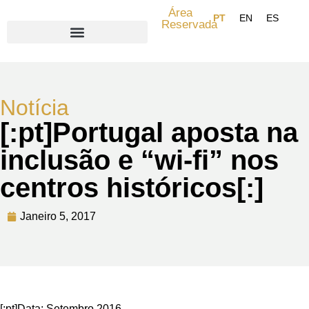
Área
Reservada
Search for:
Notícia
[:pt]Portugal aposta na
inclusão e “wi-fi” nos
centros históricos[:]
Janeiro 5, 2017
[:pt]Data: Setembro 2016