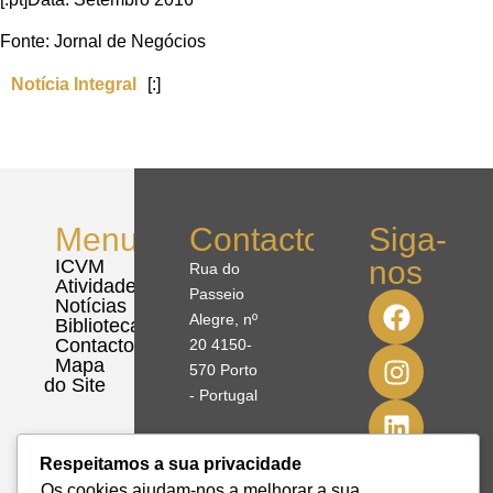
Fonte: Jornal de Negócios
Notícia Integral
[:]
Menu
Contactos
Siga-
nos
ICVM
Rua do
Atividades
Passeio
Notícias
Alegre, nº
Biblioteca
Contactos
20 4150-
Mapa
570 Porto
do Site
- Portugal
41º08'51,70"
Respeitamos a sua privacidade
N
Os cookies ajudam-nos a melhorar a sua