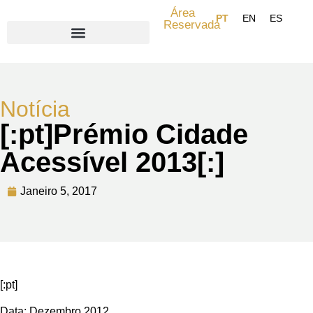
Área
Reservada
Search for:
Notícia
[:pt]Prémio Cidade
Acessível 2013[:]
Janeiro 5, 2017
[:pt]
Data: Dezembro 2012