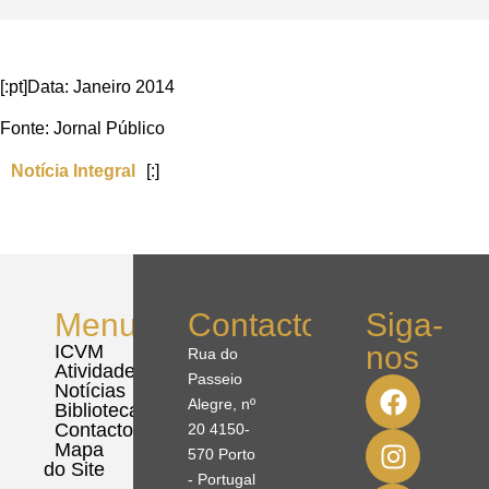
[:pt]Data: Janeiro 2014
Fonte: Jornal Público
Notícia Integral
[:]
Menu
Contactos
Siga-
nos
ICVM
Rua do
Atividades
Passeio
Notícias
Alegre, nº
Biblioteca
Contactos
20 4150-
Mapa
570 Porto
do Site
- Portugal