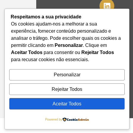
41º08'51,70"
Respeitamos a sua privacidade
N
Os cookies ajudam-nos a melhorar a sua
8º39'41,76"
experiência, fornecer conteúdo personalizado e
W
analisar o tráfego. Pode escolher quais os cookies a
+351 228
permitir clicando em
Personalizar
. Clique em
328 115
Aceitar Todos
para consentir ou
Rejeitar Todos
geral@institutodemobilidade.org
para recusar cookies não essenciais.
Subscreva
a
Newsletter
Personalizar
Rejeitar Todos
Send
Aceitar Todos
Powered by