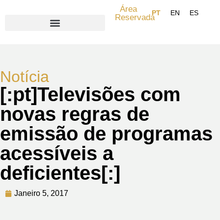
Área
Reservada
Search for:
Notícia
[:pt]Televisões com
novas regras de
emissão de programas
acessíveis a
deficientes[:]
Janeiro 5, 2017