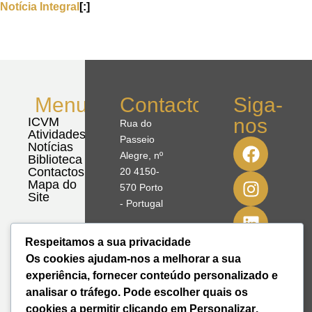
Notícia Integral
[:]
Menu
Contactos
Siga-
nos
ICVM
Rua do
Atividades
Passeio
Notícias
Alegre, nº
Biblioteca
Contactos
20 4150-
Mapa do
570 Porto
Site
- Portugal
41º08'51,70"
Respeitamos a sua privacidade
N
Os cookies ajudam-nos a melhorar a sua
8º39'41,76"
experiência, fornecer conteúdo personalizado e
W
analisar o tráfego. Pode escolher quais os
cookies a permitir clicando em
Personalizar
.