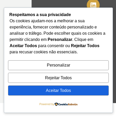
41º08'51,70"
Respeitamos a sua privacidade
N
Os cookies ajudam-nos a melhorar a sua
8º39'41,76"
experiência, fornecer conteúdo personalizado e
W
analisar o tráfego. Pode escolher quais os cookies a
+351 228
permitir clicando em
Personalizar
. Clique em
328 115
Aceitar Todos
para consentir ou
Rejeitar Todos
geral@institutodemobilidade.org
para recusar cookies não essenciais.
Subscreva
a
Newsletter
Personalizar
Rejeitar Todos
Send
Aceitar Todos
Powered by