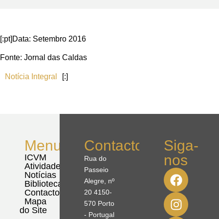
[:pt]Data: Setembro 2016
Fonte: Jornal das Caldas
Notícia Integral
[:]
Menu
Contactos
Siga-
nos
ICVM
Rua do
Atividades
Passeio
Notícias
Alegre, nº
Biblioteca
Contactos
20 4150-
Mapa
570 Porto
do Site
- Portugal