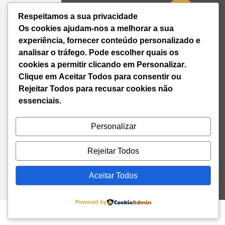
Respeitamos a sua privacidade
41º08'51,70"
Os cookies ajudam-nos a melhorar a sua
N
experiência, fornecer conteúdo personalizado e
8º39'41,76"
analisar o tráfego. Pode escolher quais os
W
cookies a permitir clicando em
Personalizar
.
+351 228
Clique em
Aceitar Todos
para consentir ou
328 115
Rejeitar Todos
para recusar cookies não
geral@institutodemobilidade.org
essenciais.
Subscreva
a
Newsletter
Personalizar
Rejeitar Todos
Send
Aceitar Todos
Powered by