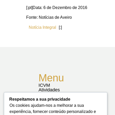
[:pt]Data: 6 de Dezembro de 2016
Fonte: Notícias de Aveiro
Notícia Integral
[:]
Menu
ICVM
Atividades
Notícias
Biblioteca
Respeitamos a sua privacidade
Contactos
Os cookies ajudam-nos a melhorar a sua
Mapa do Site
experiência, fornecer conteúdo personalizado e