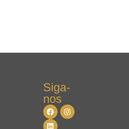
Siga-
nos