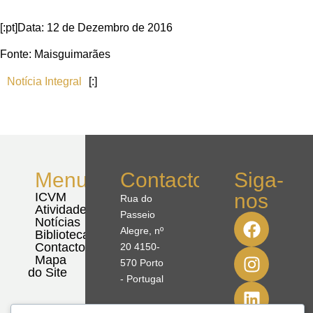
[:pt]Data: 12 de Dezembro de 2016
Fonte: Maisguimarães
Notícia Integral
[:]
Menu
Contactos
Siga-
nos
ICVM
Rua do
Atividades
Passeio
Notícias
Alegre, nº
Biblioteca
Contactos
20 4150-
Mapa
570 Porto
do Site
- Portugal
41º08'51,70"