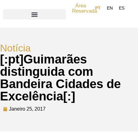
Área
Reservada
Search for:
Notícia
[:pt]Guimarães
distinguida com
Bandeira Cidades de
Excelência[:]
Janeiro 25, 2017