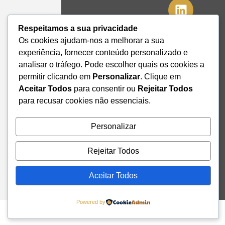
41º08'51,70"
Respeitamos a sua privacidade
N
Os cookies ajudam-nos a melhorar a sua
8º39'41,76"
experiência, fornecer conteúdo personalizado e
W
analisar o tráfego. Pode escolher quais os cookies a
+351 228
permitir clicando em
Personalizar
. Clique em
328 115
Aceitar Todos
para consentir ou
Rejeitar Todos
geral@institutodemobilidade.org
para recusar cookies não essenciais.
Subscreva
a
Newsletter
Personalizar
Rejeitar Todos
Send
Aceitar Todos
Powered by