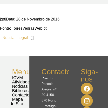
[:pt]Data: 28 de Novembro de 2016
Fonte: TorresVedrasWeb.pt
Notícia Integral
[:]
Menu
Contactos
Siga-
nos
ICVM
Rua do
Atividades
Passeio
Notícias
Alegre, nº
Biblioteca
Contactos
20 4150-
Mapa
570 Porto
do Site
- Portugal