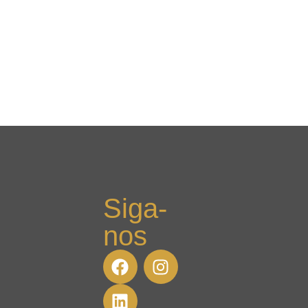
Siga-
nos