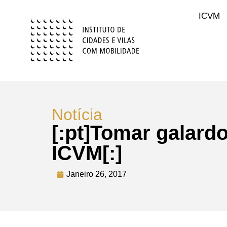
ICVM
Notícia
[:pt]Tomar galard
ICVM[:]
Janeiro 26, 2017