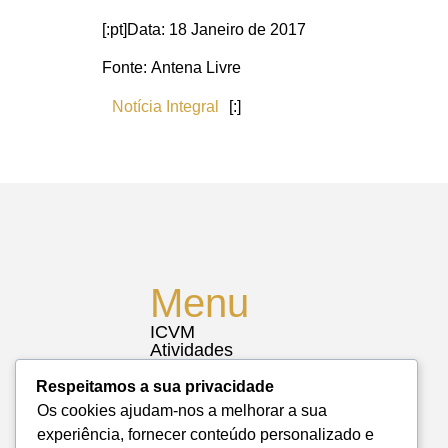
[:pt]Data: 18 Janeiro de 2017
Fonte: Antena Livre
Notícia Integral
[:]
Menu
ICVM
Atividades
Notícias
Biblioteca
Respeitamos a sua privacidade
Contactos
Os cookies ajudam-nos a melhorar a sua
Mapa do Site
experiência, fornecer conteúdo personalizado e