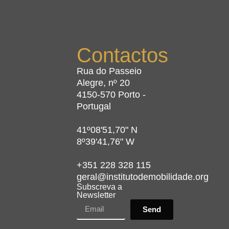
Contactos
Rua do Passeio
Alegre, nº 20
4150-570 Porto -
Portugal
41º08'51,70" N
8º39'41,76" W
+351 228 328 115
geral@institutodemobilidade.org
Subscreva a
Newsletter
Send