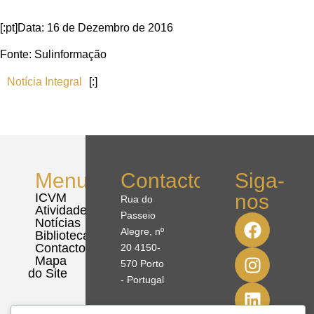
[:pt]Data: 16 de Dezembro de 2016
Fonte: Sulinformação
Notícia Integral
[:]
Menu
Contactos
Siga-
nos
ICVM
Rua do
Atividades
Passeio
Notícias
Alegre, nº
Biblioteca
Contactos
20 4150-
Mapa
570 Porto
do Site
- Portugal
41º08'51,70"