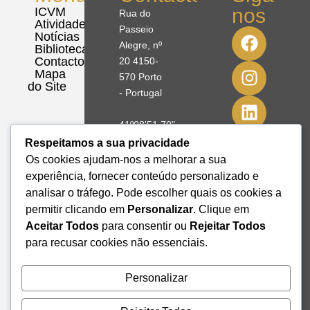
nos
ICVM
Rua do
Atividades
Passeio
Notícias
Alegre, nº
Biblioteca
Contactos
20 4150-
Mapa
570 Porto
do Site
- Portugal
41º08'51,70"
N
Respeitamos a sua privacidade
8º39'41,76"
Os cookies ajudam-nos a melhorar a sua
W
experiência, fornecer conteúdo personalizado e
analisar o tráfego. Pode escolher quais os cookies a
+351 228
permitir clicando em
Personalizar
. Clique em
328 115
Aceitar Todos
para consentir ou
Rejeitar Todos
geral@institutodemobilidade.org
para recusar cookies não essenciais.
Subscreva
a
Newsletter
Personalizar