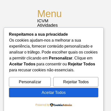
Menu
ICVM
Atividades
Notícias
Biblioteca
Respeitamos a sua privacidade
Contactos
Os cookies ajudam-nos a melhorar a sua
Mapa do Site
experiência, fornecer conteúdo personalizado e
analisar o tráfego. Pode escolher quais os cookies
a permitir clicando em
Personalizar
. Clique em
Aceitar Todos
para consentir ou
Rejeitar Todos
para recusar cookies não essenciais.
Personalizar
Rejeitar Todos
Aceitar Todos
Powered by