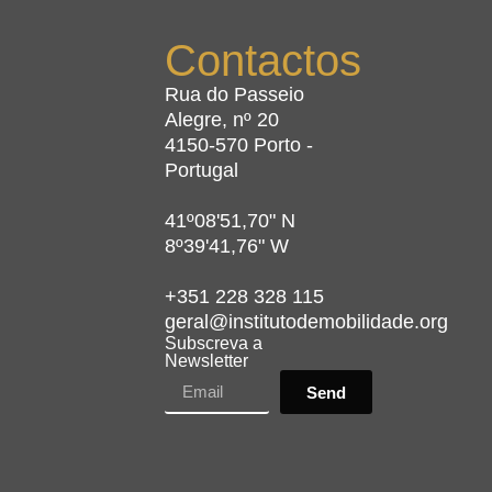
Contactos
Rua do Passeio
Alegre, nº 20
4150-570 Porto -
Portugal
41º08'51,70" N
8º39'41,76" W
+351 228 328 115
geral@institutodemobilidade.org
Subscreva a
Newsletter
Send