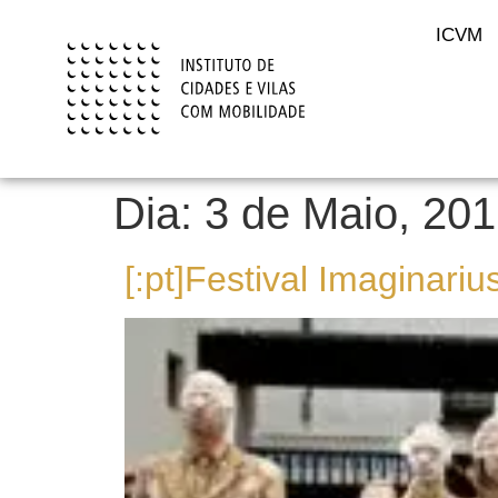
content
ICVM
Dia:
3 de Maio, 20
[:pt]Festival Imaginari