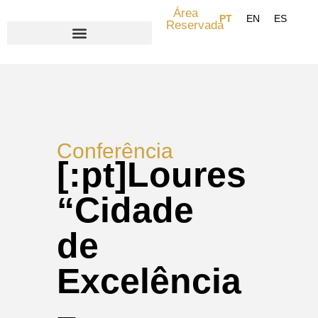
Área
Reservada
Search for:
Conferência
[:pt]Loures
“Cidade
de
Excelência
–