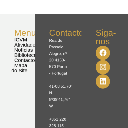
Menu
Contactos
Siga-
nos
ICVM
Rua do
Atividades
Passeio
Notícias
Alegre, nº
Biblioteca
Contactos
20 4150-
Mapa
570 Porto
do Site
- Portugal
41º08'51,70"
N
8º39'41,76"
W
+351 228
328 115