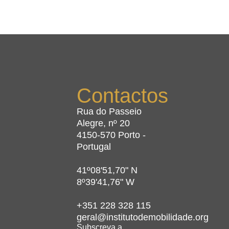
Contactos
Rua do Passeio
Alegre, nº 20
4150-570 Porto -
Portugal
41º08'51,70" N
8º39'41,76" W
+351 228 328 115
geral@institutodemobilidade.org
Subscreva a