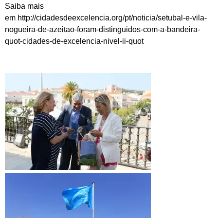
Saiba mais
em http://cidadesdeexcelencia.org/pt/noticia/setubal-e-vila-
nogueira-de-azeitao-foram-distinguidos-com-a-bandeira-
quot-cidades-de-excelencia-nivel-ii-quot