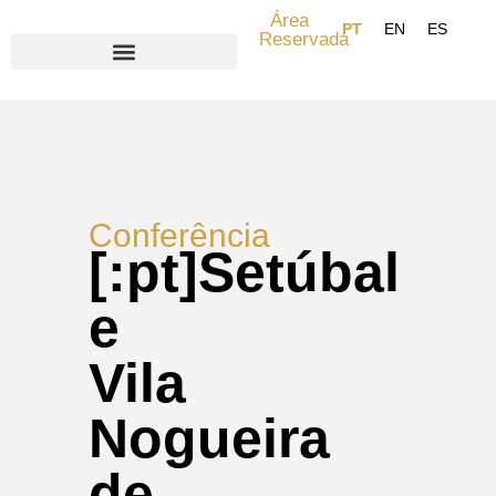
Área
Reservada
Search for:
Conferência
[:pt]Setúbal
e
Vila
Nogueira
de