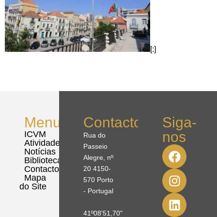
[:]
Menu
Contactos
Siga-
nos
ICVM
Rua do
Atividades
Passeio
Notícias
Alegre, nº
Biblioteca
Contactos
20 4150-
Mapa
570 Porto
do Site
- Portugal
41º08'51,70"