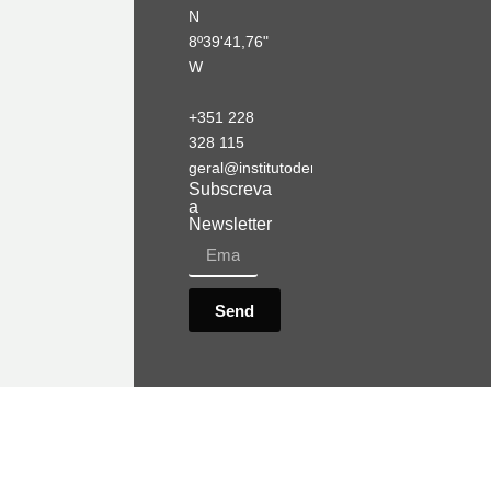
N
8º39'41,76"
W
+351 228
328 115
geral@institutodemobilidade.org
Subscreva
a
Newsletter
Send