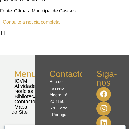
Fonte: Câmara Municipal de Cascais
Consulte a noticia completa
[:]
Menu
Contactos
Siga-
nos
ICVM
Rua do
Atividades
Passeio
Notícias
Alegre, nº
Biblioteca
Contactos
20 4150-
Mapa
570 Porto
do Site
- Portugal
41º08'51,70"