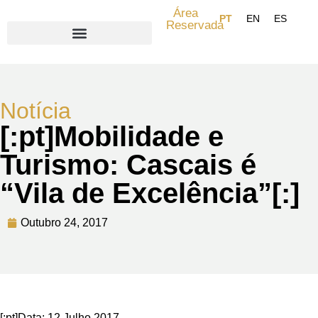
Área
Reservada
Search for:
Notícia
[:pt]Mobilidade e
Turismo: Cascais é
“Vila de Excelência”[:]
Outubro 24, 2017
[:pt]Data: 12 Julho 2017