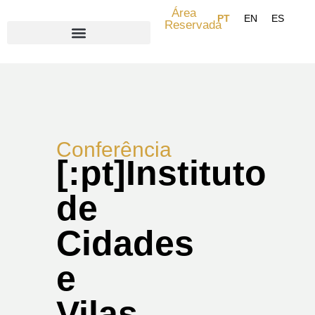
Área
Reservada
Search for:
Conferência
[:pt]Instituto
de
Cidades
e
Vilas