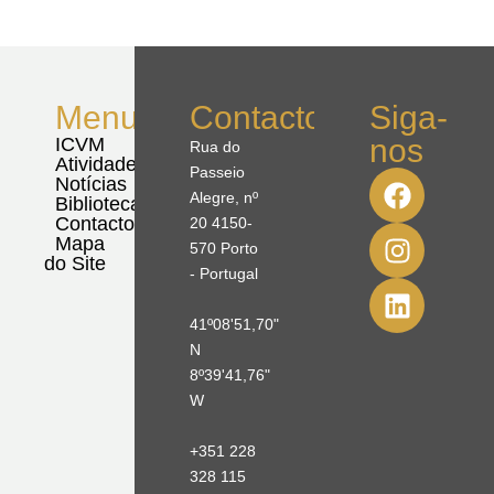
Menu
Contactos
Siga-
nos
ICVM
Rua do
Atividades
Passeio
Notícias
Alegre, nº
Biblioteca
Contactos
20 4150-
Mapa
570 Porto
do Site
- Portugal
41º08'51,70"
N
8º39'41,76"
W
+351 228
328 115