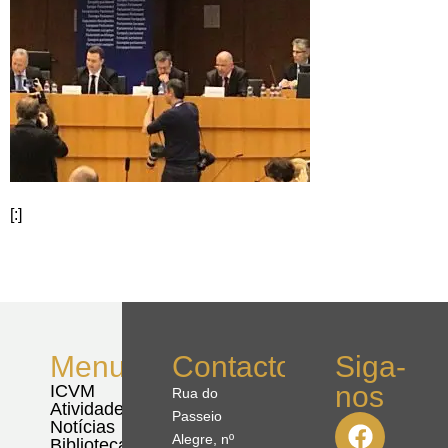
[:]
Menu
Contactos
Siga-
nos
ICVM
Rua do
Atividades
Passeio
Notícias
Alegre, nº
Biblioteca