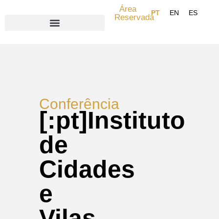
Área
Reservada
Search for:
Conferência
[:pt]Instituto
de
Cidades
e
Vilas