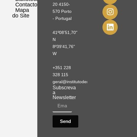
Contactos
20 4150-
Mapa
570 Porto
do Site
- Portugal
41º08'51,70"
N
8º39'41,76"
W
+351 228
328 115
geral@institutodemobilidade.org
Subscreva
a
Newsletter
Send