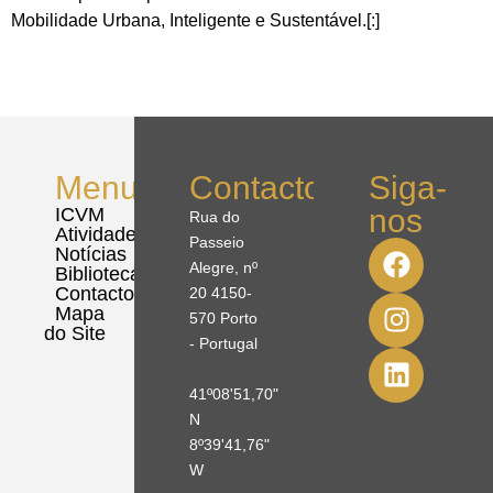
Mobilidade Urbana, Inteligente e Sustentável.[:]
Menu
Contactos
Siga-
nos
ICVM
Rua do
Atividades
Passeio
Notícias
Alegre, nº
Biblioteca
Contactos
20 4150-
Mapa
570 Porto
do Site
- Portugal
41º08'51,70"
N
8º39'41,76"
W