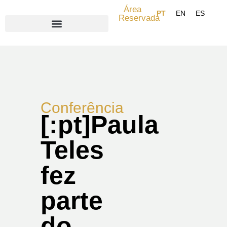
Área
Reservada
Search for:
Conferência
[:pt]Paula
Teles
fez
parte
do