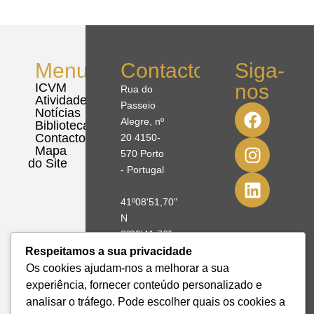
Menu
Contactos
Siga-
nos
ICVM
Rua do
Atividades
Passeio
Notícias
Alegre, nº
Biblioteca
Contactos
20 4150-
Mapa
570 Porto
do Site
- Portugal
41º08'51,70"
N
8º39'41,76"
W
Respeitamos a sua privacidade
Os cookies ajudam-nos a melhorar a sua
+351 228
experiência, fornecer conteúdo personalizado e
328 115
analisar o tráfego. Pode escolher quais os cookies a