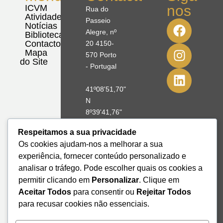
nos
ICVM
Rua do
Atividades
Passeio
Notícias
Alegre, nº
Biblioteca
Contactos
20 4150-
Mapa
570 Porto
do Site
- Portugal
41º08'51,70"
N
8º39'41,76"
W
Respeitamos a sua privacidade
Os cookies ajudam-nos a melhorar a sua
+351 228
experiência, fornecer conteúdo personalizado e
328 115
analisar o tráfego. Pode escolher quais os cookies a
geral@institutodemobilidade.org
Subscreva
permitir clicando em
Personalizar
. Clique em
a
Aceitar Todos
para consentir ou
Rejeitar Todos
Newsletter
para recusar cookies não essenciais.