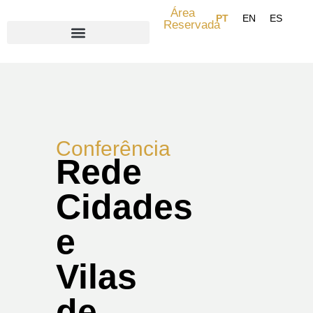
Área
Reservada
Search for:
Conferência
Rede
Cidades
e
Vilas
de