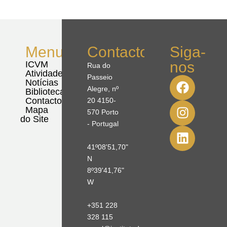
Menu
Contactos
Siga-
nos
ICVM
Rua do
Atividades
Passeio
Notícias
Alegre, nº
Biblioteca
Contactos
20 4150-
Mapa
570 Porto
do Site
- Portugal
41º08'51,70"
N
8º39'41,76"
W
+351 228
328 115