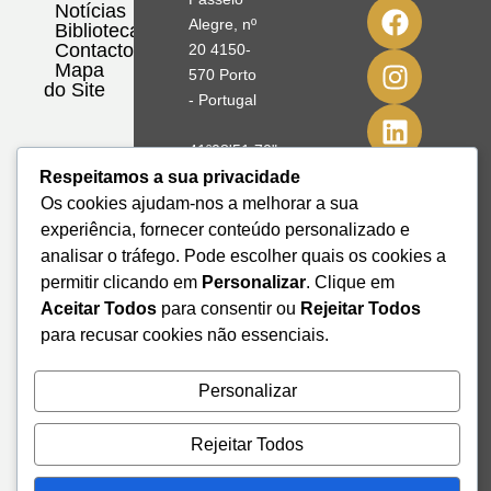
Notícias
Alegre, nº
Biblioteca
Contactos
20 4150-
Mapa
570 Porto
do Site
- Portugal
41º08'51,70"
N
Respeitamos a sua privacidade
8º39'41,76"
Os cookies ajudam-nos a melhorar a sua
W
experiência, fornecer conteúdo personalizado e
analisar o tráfego. Pode escolher quais os cookies a
+351 228
permitir clicando em
Personalizar
. Clique em
328 115
Aceitar Todos
para consentir ou
Rejeitar Todos
geral@institutodemobilidade.org
para recusar cookies não essenciais.
Subscreva
a
Newsletter
Personalizar
Rejeitar Todos
Send