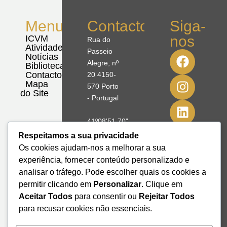
Menu
Contactos
Siga-
nos
ICVM
Rua do
Atividades
Passeio
Notícias
Alegre, nº
Biblioteca
Contactos
20 4150-
Mapa
570 Porto
do Site
- Portugal
41º08'51,70"
N
Respeitamos a sua privacidade
8º39'41,76"
Os cookies ajudam-nos a melhorar a sua
W
experiência, fornecer conteúdo personalizado e
analisar o tráfego. Pode escolher quais os cookies a
+351 228
permitir clicando em
Personalizar
. Clique em
328 115
Aceitar Todos
para consentir ou
Rejeitar Todos
geral@institutodemobilidade.org
para recusar cookies não essenciais.
Subscreva
a