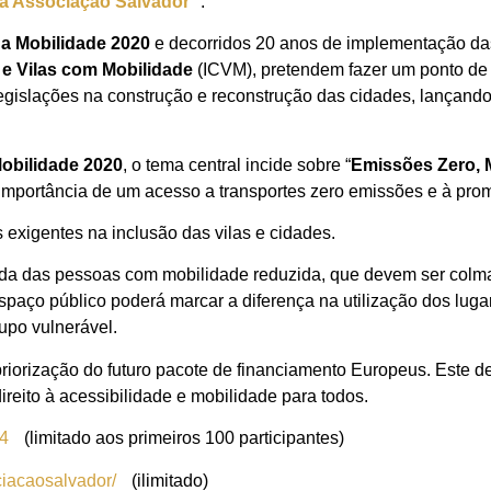
a Associação Salvador
.
a Mobilidade 2020
e decorridos 20 anos de implementação das
 e Vilas com Mobilidade
(ICVM), pretendem fazer um ponto de 
egislações na construção e reconstrução das cidades, lançando 
obilidade 2020
, o tema central incide sobre “
Emissões Zero, 
 importância de um acesso a transportes zero emissões e à pr
xigentes na inclusão das vilas e cidades.
ida das pessoas com mobilidade reduzida, que devem ser colma
 espaço público poderá marcar a diferença na utilização dos lug
rupo vulnerável.
riorização do futuro pacote de financiamento Europeus. Este d
eito à acessibilidade e mobilidade para todos.
04
(limitado aos primeiros 100 participantes)
iacaosalvador/
(ilimitado)