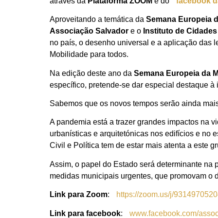
através da
Plataforma ZOOM
e do
facebook d
Aproveitando a temática da
Semana Europeia d
Associação Salvador
e o
Instituto de Cidades
no país, o desenho universal e a aplicação das l
Mobilidade para todos.
Na edição deste ano da
Semana Europeia da M
específico, pretende-se dar especial destaque à
Sabemos que os novos tempos serão ainda mais e
A pandemia está a trazer grandes impactos na v
urbanísticas e arquitetónicas nos edifícios e no
Civil e Política tem de estar mais atenta a este g
Assim, o papel do Estado será determinante na p
medidas municipais urgentes, que promovam o dir
Link para Zoom
:
https://zoom.us/j/931497052
Link para facebook
:
www.facebook.com/assoc