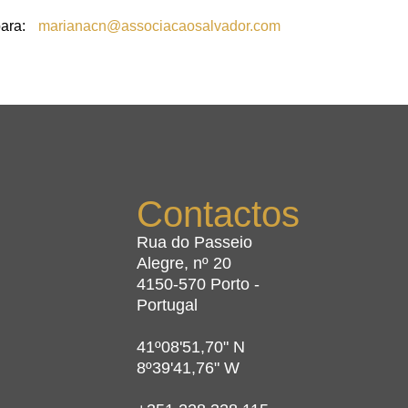
para:
marianacn@associacaosalvador.com
Contactos
Rua do Passeio
Alegre, nº 20
4150-570 Porto -
Portugal
41º08'51,70" N
8º39'41,76" W