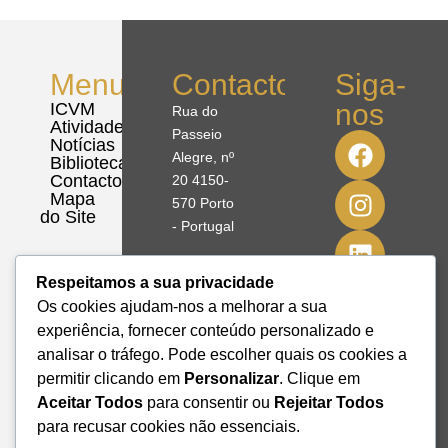
Menu
Contactos
Siga-
nos
ICVM
Rua do
Atividades
Passeio
Notícias
Alegre, nº
Biblioteca
Contactos
20 4150-
Mapa
570 Porto
do Site
- Portugal
41º08'51,70"
Respeitamos a sua privacidade
N
Os cookies ajudam-nos a melhorar a sua
8º39'41,76"
experiência, fornecer conteúdo personalizado e
W
analisar o tráfego. Pode escolher quais os cookies a
permitir clicando em
Personalizar
. Clique em
+351 228
Aceitar Todos
para consentir ou
Rejeitar Todos
328 115
para recusar cookies não essenciais.
geral@institutodemobilidade.org