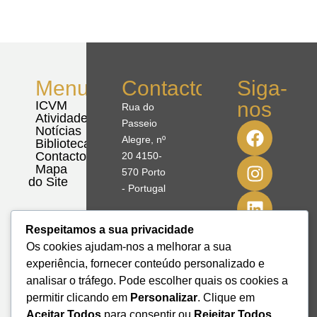
Menu
Contactos
Siga-
nos
ICVM
Rua do
Atividades
Passeio
Notícias
Alegre, nº
Biblioteca
Contactos
20 4150-
Mapa
570 Porto
do Site
- Portugal
41º08'51,70"
Respeitamos a sua privacidade
N
Os cookies ajudam-nos a melhorar a sua
8º39'41,76"
experiência, fornecer conteúdo personalizado e
W
analisar o tráfego. Pode escolher quais os cookies a
permitir clicando em
Personalizar
. Clique em
+351 228
Aceitar Todos
para consentir ou
Rejeitar Todos