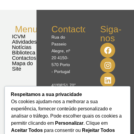
Menu
Contactos
Siga-
nos
ICVM
Rua do
Atividades
Passeio
Notícias
Alegre, nº
Biblioteca
Contactos
20 4150-
Mapa do
570 Porto
Site
- Portugal
41º08'51,70"
N
Respeitamos a sua privacidade
8º39'41,76"
Os cookies ajudam-nos a melhorar a sua
W
experiência, fornecer conteúdo personalizado e
analisar o tráfego. Pode escolher quais os cookies a
+351 228
permitir clicando em
Personalizar
. Clique em
328 115
Aceitar Todos
para consentir ou
Rejeitar Todos
geral@institutodemobilidade.org