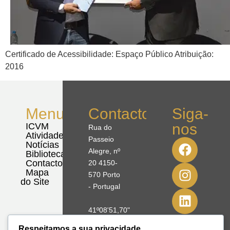
Certificado de Acessibilidade: Espaço Público Atribuição:
2016
Menu
Contactos
Siga-
nos
ICVM
Rua do
Atividades
Passeio
Notícias
Alegre, nº
Biblioteca
Contactos
20 4150-
Mapa
570 Porto
do Site
- Portugal
41º08'51,70"
N
Respeitamos a sua privacidade