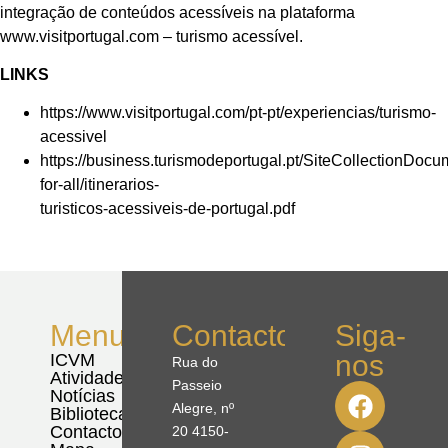
integração de conteúdos acessíveis na plataforma
www.visitportugal.com – turismo acessível.
LINKS
https://www.visitportugal.com/pt-pt/experiencias/turismo-
acessivel
https://business.turismodeportugal.pt/SiteCollectionDocum
for-all/itinerarios-
turisticos-acessiveis-de-portugal.pdf
Menu
Contactos
Siga-
nos
ICVM
Rua do
Atividades
Passeio
Notícias
Alegre, nº
Biblioteca
Contactos
20 4150-