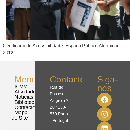
Certificado de Acessibilidade: Espaço Público Atribuição:
2012
Menu
Contactos
Siga-
nos
ICVM
Rua do
Atividades
Passeio
Notícias
Alegre, nº
Biblioteca
Contactos
20 4150-
Mapa
570 Porto
do Site
- Portugal