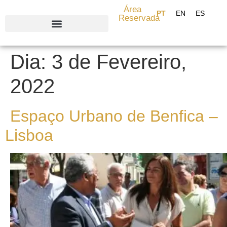
content
Área
Reservada
Search for:
Dia:
3 de Fevereiro,
2022
Espaço Urbano de Benfica –
Lisboa