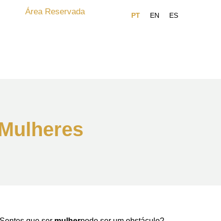
Área Reservada
 Mulheres
 Sentes que ser
mulher
pode ser um obstáculo?