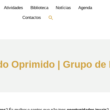
Atividades
Biblioteca
Notícias
Agenda
Search
Contactos
for:
Search Button
do Oprimido | Grupo de
ros
? És mulher e sentes que não tens
oportunidades iguais
?