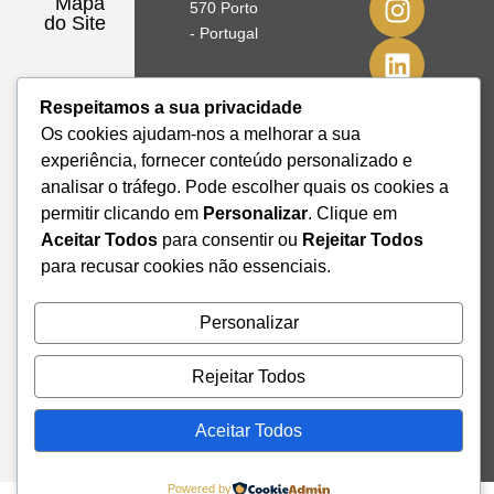
Mapa
570 Porto
do Site
- Portugal
41º08'51,70"
Respeitamos a sua privacidade
N
Os cookies ajudam-nos a melhorar a sua
8º39'41,76"
experiência, fornecer conteúdo personalizado e
W
analisar o tráfego. Pode escolher quais os cookies a
+351 228
permitir clicando em
Personalizar
. Clique em
328 115
Aceitar Todos
para consentir ou
Rejeitar Todos
geral@institutodemobilidade.org
para recusar cookies não essenciais.
Subscreva
a
Newsletter
Personalizar
Rejeitar Todos
Send
Aceitar Todos
Powered by