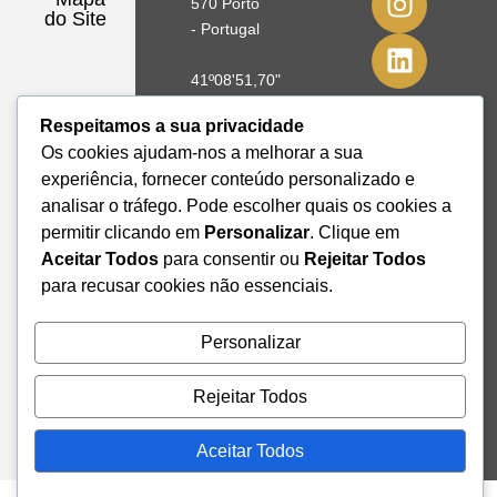
570 Porto
do Site
- Portugal
41º08'51,70"
N
Respeitamos a sua privacidade
8º39'41,76"
Os cookies ajudam-nos a melhorar a sua
W
experiência, fornecer conteúdo personalizado e
analisar o tráfego. Pode escolher quais os cookies a
+351 228
permitir clicando em
Personalizar
. Clique em
328 115
geral@institutodemobilidade.org
Aceitar Todos
para consentir ou
Rejeitar Todos
Subscreva
para recusar cookies não essenciais.
a
Newsletter
Personalizar
Rejeitar Todos
Send
Aceitar Todos