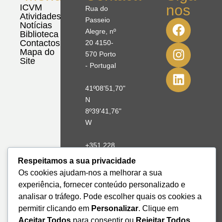
nos
ICVM
Rua do
Atividades
Passeio
Notícias
Alegre, nº
Biblioteca
Contactos
20 4150-
Mapa do
570 Porto
Site
- Portugal
41º08'51,70"
N
8º39'41,76"
W
+351 228
328 115
Respeitamos a sua privacidade
geral@institutodemobilidade.org
Os cookies ajudam-nos a melhorar a sua
Subscreva
experiência, fornecer conteúdo personalizado e
a
Newsletter
analisar o tráfego. Pode escolher quais os cookies a
permitir clicando em
Personalizar
. Clique em
Aceitar Todos
para consentir ou
Rejeitar Todos