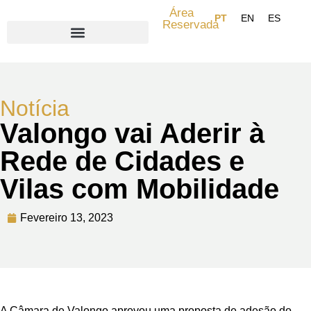
Área
Reservada
Search for:
Notícia
Valongo vai Aderir à
Rede de Cidades e
Vilas com Mobilidade
Fevereiro 13, 2023
A Câmara de Valongo aprovou uma proposta de adesão do