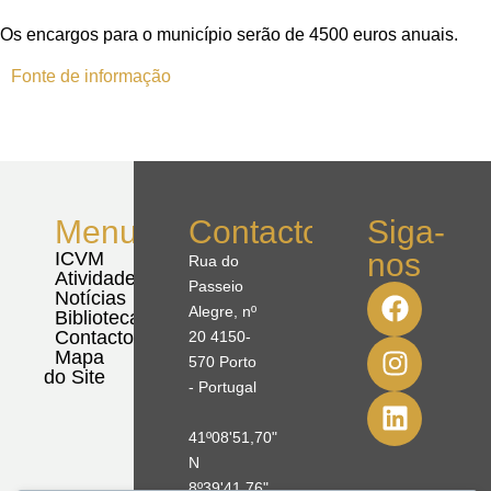
Os encargos para o município serão de 4500 euros anuais.
Fonte de informação
Menu
Contactos
Siga-
nos
ICVM
Rua do
Atividades
Passeio
Notícias
Alegre, nº
Biblioteca
Contactos
20 4150-
Mapa
570 Porto
do Site
- Portugal
41º08'51,70"
N
8º39'41,76"